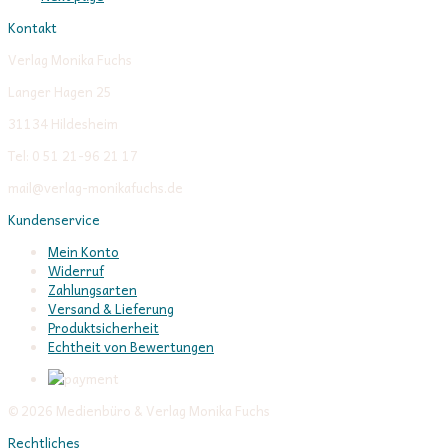
Kontakt
Verlag Monika Fuchs
Langer Hagen 25
31134 Hildesheim
Tel: 0 51 21-96 21 17
mail@verlag-monikafuchs.de
Kundenservice
Mein Konto
Widerruf
Zahlungsarten
Versand & Lieferung
Produktsicherheit
Echtheit von Bewertungen
© 2026 Medienbüro & Verlag Monika Fuchs
Rechtliches