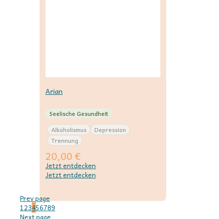
Arian
Seelische Gesundheit
Alkoholismus
Depression
Trennung
20,00
€
Jetzt entdecken
Jetzt entdecken
Prev page
1
2
3
4
5
6
7
8
9
Next page