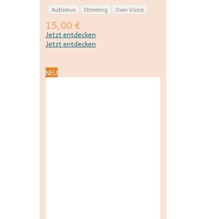
Autismus
Stimming
Own Voice
15,00
€
Jetzt entdecken
Jetzt entdecken
NEU