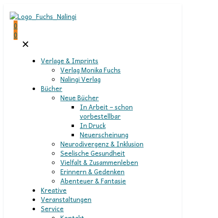
0
0
✕
Verlage & Imprints
Verlag Monika Fuchs
Nalingi Verlag
Bücher
Neue Bücher
In Arbeit – schon
vorbestellbar
In Druck
Neuerscheinung
Neurodivergenz & Inklusion
Seelische Gesundheit
Vielfalt & Zusammenleben
Erinnern & Gedenken
Abenteuer & Fantasie
Kreative
Veranstaltungen
Service
Kontakt