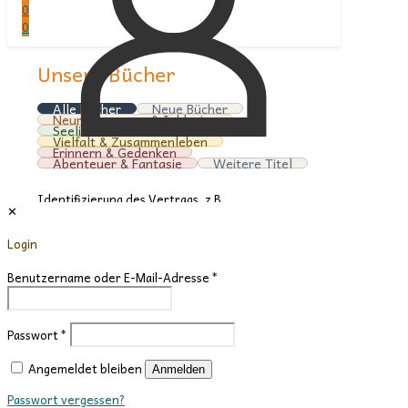
0
0
Unsere Bücher
Alle Bücher
Neue Bücher
Neurodivergenz & Inklusion
Seelische Gesundheit
Vielfalt & Zusammenleben
Erinnern & Gedenken
Abenteuer & Fantasie
Weitere Titel
Identifizierung des Vertrags, z.B.
✕
Bestellnummer
*
Login
E-Mail
*
E-Mail (wiederholen)
*
Benutzername oder E-Mail-Adresse
*
Vorname
*
Passwort
*
Nachname
*
Ich möchte bestimmte Positionen für den
Angemeldet bleiben
Anmelden
Widerruf auswählen.
(optional)
Du erhältst eine E-Mail-Bestätigung über den
Passwort vergessen?