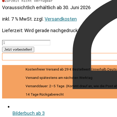
Zurzeit nicht verfügbar
Voraussichtlich erhältlich ab
30. Juni 2026
inkl. 7 % MwSt.
zzgl.
Versandkosten
Lieferzeit:
Wird gerade nachgedruckt
Die
grüne
Jetzt vorbestellen!
Kiste
Menge
Kostenfreier Versand ab 29 € Bestellwert (innerhalb Deut
Versand spätestens am nächsten Werktag
Versanddauer: 2–5 Tage. (Kommt drauf an, wie die Post ab
14 Tage Rückgaberecht
Bilderbuch ab 3