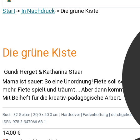
Start
->
In Nachdruck
->
Die grüne Kiste
Die grüne Kiste
Gundi Herget & Katharina Staar
Mama ist sauer: So eine Unordnung! Fiete soll sein Zim
mehr. Fiete spielt und träumt … Aber dann kommt Mama 
Mit Beiheft für die kreativ-pädagogische Arbeit.
Buch: 32 Seiten | 20,0 x 20,0 cm | Hardcover | Faden­heftung | durchgehend farbig
ISBN 978-3-947066-68-1
14,00
€