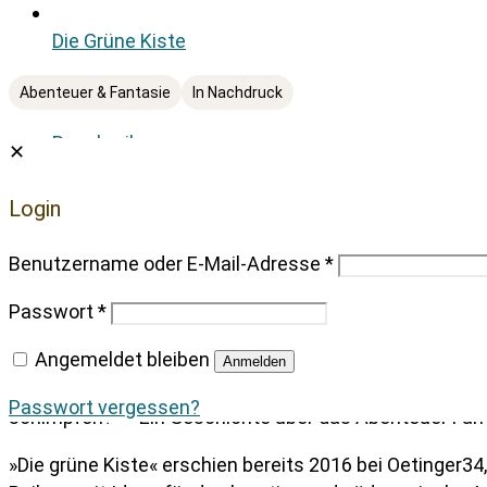
Die Grüne Kiste
Abenteuer & Fantasie
In Nachdruck
Beschreibung
✕
Downloads
Text von
Login
Bilder von
Bewertungen
Benutzername oder E-Mail-Adresse
*
Pressematerial
Passwort
*
Produktsicherheit
Angemeldet bleiben
Mama ist sauer: so eine Unordnung! Fiete soll sofort au
Anmelden
ist gar keine Kiste. Sie ist ein Traktor, ein Ballon, ei
Passwort vergessen?
schimpfen? – Ein Geschichte über das Abenteuer Fant
»Die grüne Kiste« erschien bereits 2016 bei Oetinger34