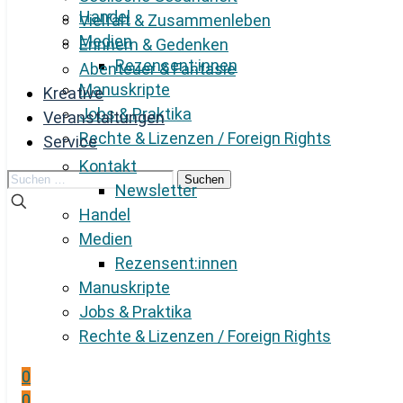
Handel
Vielfalt & Zusammenleben
Medien
Erinnern & Gedenken
Rezensent:innen
Abenteuer & Fantasie
Manuskripte
Kreative
Jobs & Praktika
Veranstaltungen
Rechte & Lizenzen / Foreign Rights
Service
Kontakt
Suchen
Newsletter
nach:
Handel
Medien
Rezensent:innen
Manuskripte
Jobs & Praktika
Rechte & Lizenzen / Foreign Rights
0
0