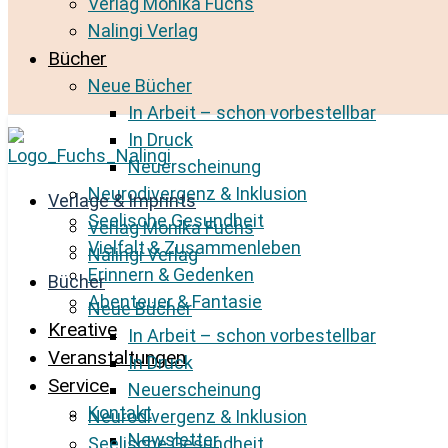
Verlag Monika Fuchs
Nalingi Verlag
Bücher
Neue Bücher
In Arbeit – schon vorbestellbar
In Druck
Neuerscheinung
Neurodivergenz & Inklusion
Verlage & Imprints
Seelische Gesundheit
Verlag Monika Fuchs
Vielfalt & Zusammenleben
Nalingi Verlag
Erinnern & Gedenken
Bücher
Abenteuer & Fantasie
Neue Bücher
Kreative
In Arbeit – schon vorbestellbar
Veranstaltungen
In Druck
Service
Neuerscheinung
Kontakt
Neurodivergenz & Inklusion
Newsletter
Seelische Gesundheit