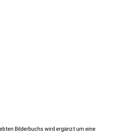
ber Fiete räumt nicht auf. Denn die Kiste
ama wieder ins Zimmer. Oh je. Wird sie
liebten Bilderbuchs wird ergänzt um eine