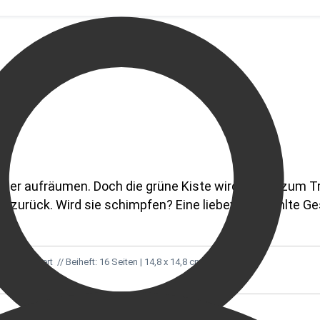
mer aufräumen. Doch die grüne Kiste wird für ihn zum Tr
zurück. Wird sie schimpfen? Eine liebevoll erzählte Ges
 illus­triert  // Beiheft: 16 Seiten | 14,8 x 14,8 cm | geheftet 