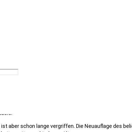
fräumen! Sie stellt eine grüne Kiste ins Kinderzimmer. A
n Raumschiff … Fiete spielt und spielt. Aber dann kommt M
asie.
, ist aber schon lange vergriffen. Die Neuauflage des be