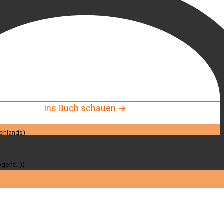
Ins Buch schauen →
schlands)
geht! ;))