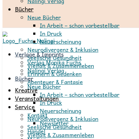
Nalingi Verlag
Bücher
Neue Bücher
In Arbeit – schon vorbestellbar
In Druck
Neuerscheinung
Neurodivergenz & Inklusion
Verlage & Imprints
Seelische Gesundheit
Verlag Monika Fuchs
Vielfalt & Zusammenleben
Nalingi Verlag
Erinnern & Gedenken
Bücher
Abenteuer & Fantasie
Neue Bücher
Kreative
In Arbeit – schon vorbestellbar
Veranstaltungen
In Druck
Service
Neuerscheinung
Kontakt
Neurodivergenz & Inklusion
Newsletter
Seelische Gesundheit
Handel
Vielfalt & Zusammenleben