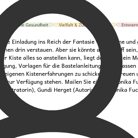
Seelische Gesundheit
Vielfalt & Zusammenleben
Erinner
t eine Einladung ins Reich der Fantasie – für kleine u
achen drin verstauen. Aber sie könnte auch Schiff sei
 Kiste alles so anstellen kann, liegt dem Buch ein Ma
fügung, Vorlagen für die Bastelanleitungen z.B. lassen
Ihre eigenen Kistenerfahrungen zu schicken. Wir freue
lle zur Verfügung stehen. Mailen Sie einfach Monika 
Illustratorin), Gundi Herget (Autorin) und Monika Fuc