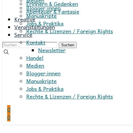
Medien
Erinnern & Gedenken
Blogger:innen
Abenteuer & Fantasie
Manuskripte
Kreative
Jobs & Praktika
Veranstaltungen
Rechte & Lizenzen / Foreign Rights
Service
Kontakt
Suchen
Newsletter
nach:
Handel
Medien
Blogger:innen
Manuskripte
Jobs & Praktika
Rechte & Lizenzen / Foreign Rights
0
0