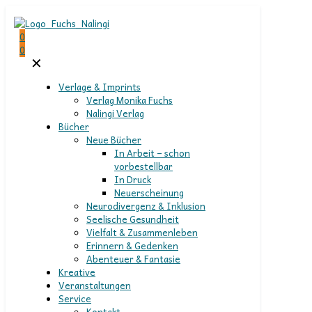
0
0
✕
Verlage & Imprints
Verlag Monika Fuchs
Nalingi Verlag
Bücher
Neue Bücher
In Arbeit – schon
vorbestellbar
In Druck
Neuerscheinung
Neurodivergenz & Inklusion
Seelische Gesundheit
Vielfalt & Zusammenleben
Erinnern & Gedenken
Abenteuer & Fantasie
Kreative
Veranstaltungen
Service
Kontakt