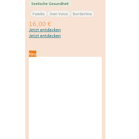
Seelische Gesundheit
Familie
Own Voice
Borderline
16,00
€
Jetzt entdecken
Jetzt entdecken
Neu