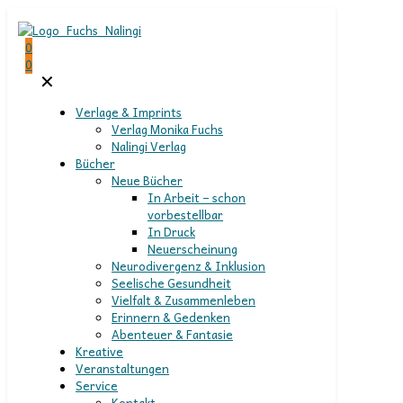
0
0
✕
Verlage & Imprints
Verlag Monika Fuchs
Nalingi Verlag
Bücher
Neue Bücher
In Arbeit – schon
vorbestellbar
In Druck
Neuerscheinung
Neurodivergenz & Inklusion
Seelische Gesundheit
Vielfalt & Zusammenleben
Erinnern & Gedenken
Abenteuer & Fantasie
Kreative
Veranstaltungen
Service
Kontakt