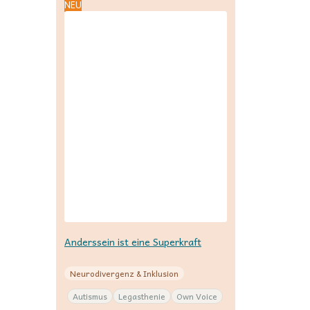
NEU
Anderssein ist eine Superkraft
Neurodivergenz & Inklusion
Autismus
Legasthenie
Own Voice