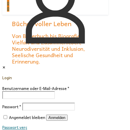
0
0
Bücher voller Leben
Von Bilderbuch bis Biografie:
Vielfalt und Zusammenleben,
Neurodiversität und Inklusion,
Seelische Gesundheit und
Erinnerung.
✕
Bücher, die hinschauen. Bücher, die
Login
verbinden.
Benutzername oder E-Mail-Adresse
*
Bücher entdecken
Über uns
Neuerscheinungen
Passwort
*
Angemeldet bleiben
Anmelden
Neu
Passwort vergessen?