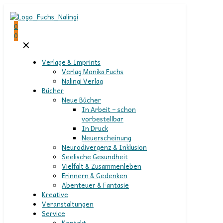
0
0
✕
Verlage & Imprints
Verlag Monika Fuchs
Nalingi Verlag
Bücher
Neue Bücher
In Arbeit – schon
vorbestellbar
In Druck
Neuerscheinung
Neurodivergenz & Inklusion
Seelische Gesundheit
Vielfalt & Zusammenleben
Erinnern & Gedenken
Abenteuer & Fantasie
Kreative
Veranstaltungen
Service
Kontakt