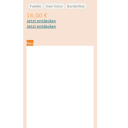
Familie
Own Voice
Borderline
16,00
€
Jetzt entdecken
Jetzt entdecken
Neu