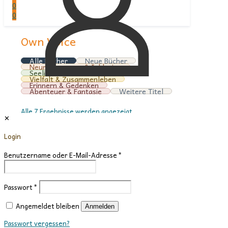
0
0
Own Voice
Alle Bücher
Neue Bücher
Neurodivergenz & Inklusion
Seelische Gesundheit
Vielfalt & Zusammenleben
Erinnern & Gedenken
Abenteuer & Fantasie
Weitere Titel
Nach
Alle 7 Ergebnisse werden angezeigt
✕
Aktualität
Anzeigen:
sortiert
Login
6
12
Benutzername oder E-Mail-Adresse
*
24
36
Passwort
*
Angemeldet bleiben
Anmelden
Passwort vergessen?