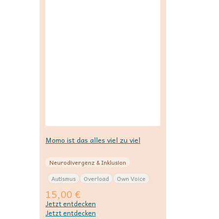
Momo ist das alles viel zu viel
Neurodivergenz & Inklusion
Autismus
Overload
Own Voice
15,00
€
Jetzt entdecken
Jetzt entdecken