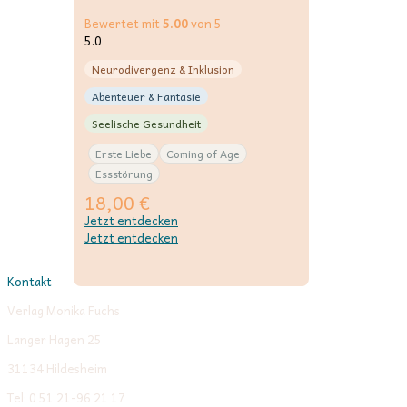
Bewertet mit
5.00
von 5
5.0
Neurodivergenz & Inklusion
Abenteuer & Fantasie
Seelische Gesundheit
Erste Liebe
Coming of Age
Essstörung
18,00
€
Jetzt entdecken
Jetzt entdecken
Kontakt
Verlag Monika Fuchs
Langer Hagen 25
31134 Hildesheim
Tel: 0 51 21-96 21 17