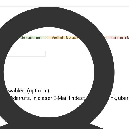
Seelische Gesundheit
Vielfalt & Zusammenleben
Erinnern 
 auswählen.
(optional)
 Widerrufs. In dieser E-Mail findest du einen Link, über 