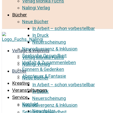
Verlag Monika Fuchs
Nalingi Verlag
Bücher
Neue Bücher
In Arbeit – schon vorbestellbar
In Druck
Neuerscheinung
Neurodivergenz & Inklusion
Verlage & Imprints
Seelische Gesundheit
Verlag Monika Fuchs
Vielfalt & Zusammenleben
Nalingi Verlag
Erinnern & Gedenken
Bücher
Abenteuer & Fantasie
Neue Bücher
Kreative
In Arbeit – schon vorbestellbar
Veranstaltungen
In Druck
Service
Neuerscheinung
Kontakt
Neurodivergenz & Inklusion
Newsletter
Seelische Gesundheit