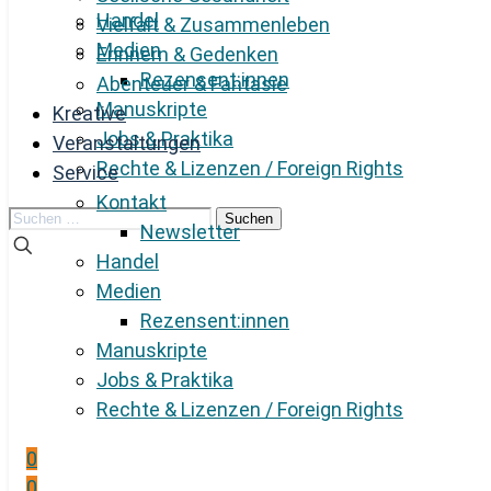
Handel
Vielfalt & Zusammenleben
Medien
Erinnern & Gedenken
Rezensent:innen
Abenteuer & Fantasie
Manuskripte
Kreative
Jobs & Praktika
Veranstaltungen
Rechte & Lizenzen / Foreign Rights
Service
Kontakt
Suchen
Newsletter
nach:
Handel
Medien
Rezensent:innen
Manuskripte
Jobs & Praktika
Rechte & Lizenzen / Foreign Rights
0
0