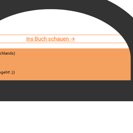
Ins Buch schauen →
schlands)
geht! ;))