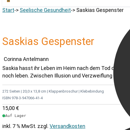
Start
->
Seelische Gesundheit
->
Saskias Gespenster
Saskias Gespenster
Corinna Antelmann
Saskia hasst ihr Leben im Heim nach dem Tod der Elter
noch leben. Zwischen Illusion und Verzweiflung hilft nu
272 Seiten | 20,0 x 13,8 cm | Klappenbroschur | Klebebindung
ISBN 978-3-947066-41-4
15,00
€
Auf Lager
inkl. 7 % MwSt.
zzgl.
Versandkosten