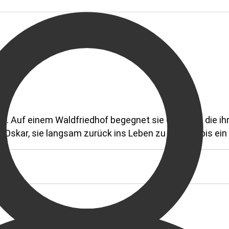
n. Auf einem Waldfriedhof begegnet sie Geistern, die ih
r Oskar, sie langsam zurück ins Leben zu holen – bis ein 