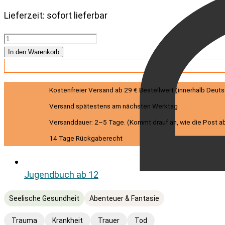
Lieferzeit:
sofort lieferbar
Saskias
Gespenster
In den Warenkorb
Menge
Kostenfreier Versand ab 29 € Bestellwert (innerhalb Deut
Versand spätestens am nächsten Werktag
Versanddauer: 2–5 Tage. (Kommt drauf an, wie die Post ab
14 Tage Rückgaberecht
Jugendbuch ab 12
Seelische Gesundheit
Abenteuer & Fantasie
Trauma
Krankheit
Trauer
Tod