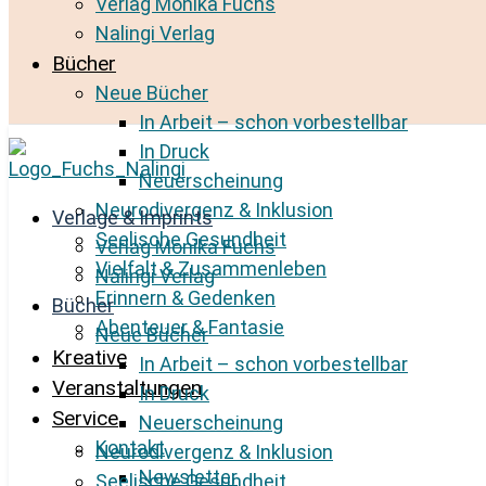
Verlag Monika Fuchs
Nalingi Verlag
Bücher
Neue Bücher
In Arbeit – schon vorbestellbar
In Druck
Neuerscheinung
Neurodivergenz & Inklusion
Verlage & Imprints
Seelische Gesundheit
Verlag Monika Fuchs
Vielfalt & Zusammenleben
Nalingi Verlag
Erinnern & Gedenken
Bücher
Abenteuer & Fantasie
Neue Bücher
Kreative
In Arbeit – schon vorbestellbar
Veranstaltungen
In Druck
Service
Neuerscheinung
Kontakt
Neurodivergenz & Inklusion
Newsletter
Seelische Gesundheit