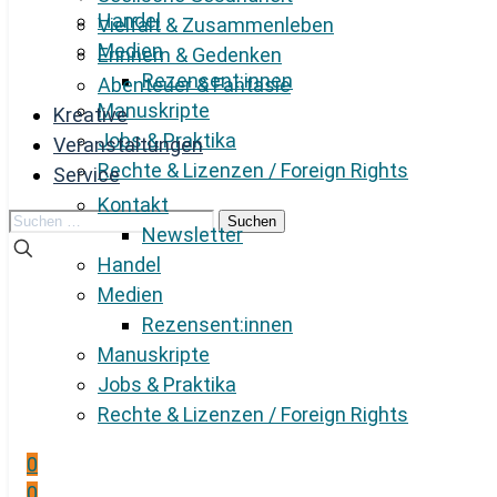
Handel
Vielfalt & Zusammenleben
Medien
Erinnern & Gedenken
Rezensent:innen
Abenteuer & Fantasie
Manuskripte
Kreative
Jobs & Praktika
Veranstaltungen
Rechte & Lizenzen / Foreign Rights
Service
Kontakt
Suchen
Newsletter
nach:
Handel
Medien
Rezensent:innen
Manuskripte
Jobs & Praktika
Rechte & Lizenzen / Foreign Rights
0
0