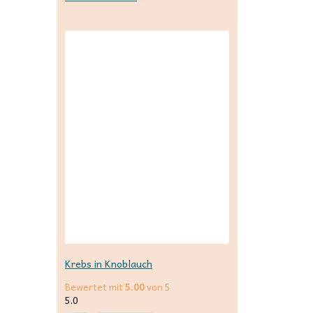
Krebs in Knoblauch
Bewertet mit
5.00
von 5
5.0