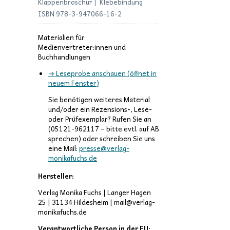
Klappenbroschur | Klebebindung
ISBN 978-3-947066-16-2
Materialien für
Medienvertreter:innen und
Buchhandlungen
→ Leseprobe anschauen (öffnet in
neuem Fenster)
Sie benötigen weiteres Material
und/oder ein Rezensions-, Lese-
oder Prüfexemplar? Rufen Sie an
(05121-962117 – bitte evtl. auf AB
sprechen) oder schreiben Sie uns
eine Mail:
presse@verlag-
monikafuchs.de
Hersteller:
Verlag Monika Fuchs | Langer Hagen
25 | 31134 Hildesheim | mail@verlag-
monikafuchs.de
Verantwortliche Person in der EU: