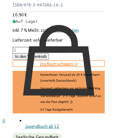
ISBN 978-3-947066-16-2
10,90
€
Auf Lager
inkl. 7 % MwSt.
zzgl.
Versandkosten
Lieferzeit:
sofort lieferbar
Party
im
In den Warenkorb
Kopf
Ins Buch schauen →
Menge
Kostenfreier Versand ab 29 € Bestellwert
(innerhalb Deutschlands)
Versand spätestens am nächsten Werktag
Versanddauer: 2–5 Tage. (Kommt drauf an,
wie die Post abgeht! ;))
14 Tage Rückgaberecht
0
Jugendbuch ab 12
Seelische Gesundheit