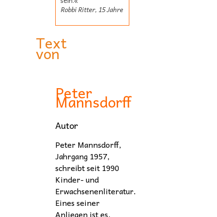
sein.«
Robbi Ritter, 15 Jahre
Text
von
Peter
Mannsdorff
Autor
Peter Mannsdorff,
Jahrgang 1957,
schreibt seit 1990
Kinder- und
Erwachsenenliteratur.
Eines seiner
Anliegen ist es,