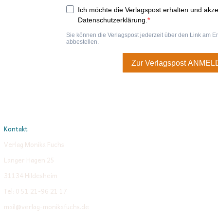
Kontakt
Verlag Monika Fuchs
Langer Hagen 25
31134 Hildesheim
Tel: 0 51 21-96 21 17
mail@verlag-monikafuchs.de