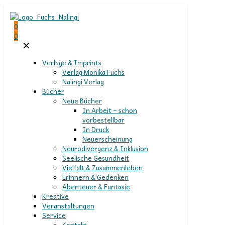
0
0
✕
Verlage & Imprints
Verlag Monika Fuchs
Nalingi Verlag
Bücher
Neue Bücher
In Arbeit – schon
vorbestellbar
In Druck
Neuerscheinung
Neurodivergenz & Inklusion
Seelische Gesundheit
Vielfalt & Zusammenleben
Erinnern & Gedenken
Abenteuer & Fantasie
Kreative
Veranstaltungen
Service
Kontakt