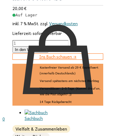
20,00
€
Auf Lager
inkl. 7 % MwSt.
zzgl.
Versandkosten
Lieferzeit:
sofort lieferbar
Tadzios
Brüder
In den Warenkorb
Menge
Ins Buch schauen →
Kostenfreier Versand ab 29 € Bestellwert
(innerhalb Deutschlands)
Versand spätestens am nächsten Werktag
Versanddauer: 2–5 Tage. (Kommt drauf an,
wie die Post abgeht! ;))
14 Tage Rückgaberecht
Sachbuch
0
Vielfalt & Zusammenleben