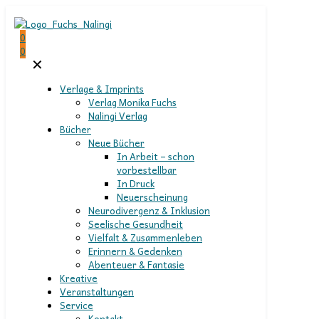
0
0
✕
Verlage & Imprints
Verlag Monika Fuchs
Nalingi Verlag
Bücher
Neue Bücher
In Arbeit – schon
vorbestellbar
In Druck
Neuerscheinung
Neurodivergenz & Inklusion
Seelische Gesundheit
Vielfalt & Zusammenleben
Erinnern & Gedenken
Abenteuer & Fantasie
Kreative
Veranstaltungen
Service
Kontakt