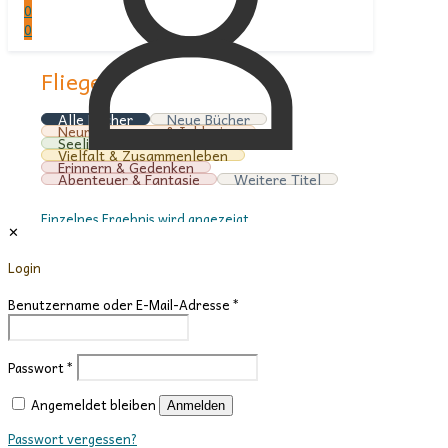
0
0
Fliegen
Alle Bücher
Neue Bücher
Neurodivergenz & Inklusion
Seelische Gesundheit
Vielfalt & Zusammenleben
Erinnern & Gedenken
Abenteuer & Fantasie
Weitere Titel
Einzelnes Ergebnis wird angezeigt
✕
Anzeigen:
Login
6
12
Benutzername oder E-Mail-Adresse
*
24
36
Passwort
*
Angemeldet bleiben
Anmelden
Passwort vergessen?