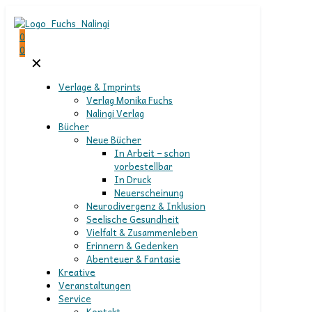
0
0
✕
Verlage & Imprints
Verlag Monika Fuchs
Nalingi Verlag
Bücher
Neue Bücher
In Arbeit – schon
vorbestellbar
In Druck
Neuerscheinung
Neurodivergenz & Inklusion
Seelische Gesundheit
Vielfalt & Zusammenleben
Erinnern & Gedenken
Abenteuer & Fantasie
Kreative
Veranstaltungen
Service
Kontakt