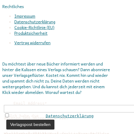
Rechtliches
Impressum
Datenschutzerklärung
Cookie-Richtlinie (EU)
Produktsicherheit
Vertrag widerrufen
In Verbindung bleiben
Du möchtest über neue Bücher informiert werden und
hinter die Kulissen eines Verlags schauen? Dann abonniere
unser Verlagsgeflüster. Kostet nix. Kommt hin und wieder
und spammt dich nicht zu. Deine Daten werden nicht
weitergegeben. Und du kannst dich jederzeit mit einem
Klick wieder abmelden. Worauf wartest du?
Email Address*
Ich habe die   
Datenschutzerklärung
gelesen und akzeptiere sie.


Wir verwenden Ihre Mailadresse nur, um Ihnen unsere Verlagspost 
zu schicken. Sie können sich jederzeit abmelden, indem Sie auf den Link am Ende der Verlagspost klicken.