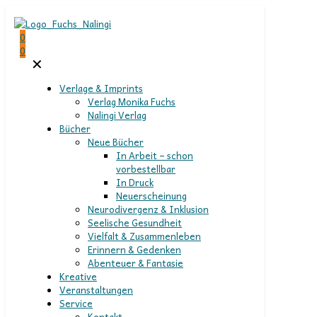
0
0
✕
Verlage & Imprints
Verlag Monika Fuchs
Nalingi Verlag
Bücher
Neue Bücher
In Arbeit – schon
vorbestellbar
In Druck
Neuerscheinung
Neurodivergenz & Inklusion
Seelische Gesundheit
Vielfalt & Zusammenleben
Erinnern & Gedenken
Abenteuer & Fantasie
Kreative
Veranstaltungen
Service
Kontakt