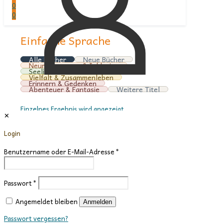
0
0
Einfache Sprache
Alle Bücher
Neue Bücher
Neurodivergenz & Inklusion
Seelische Gesundheit
Vielfalt & Zusammenleben
Erinnern & Gedenken
Abenteuer & Fantasie
Weitere Titel
Einzelnes Ergebnis wird angezeigt
✕
Anzeigen:
Login
6
12
Benutzername oder E-Mail-Adresse
*
24
36
Passwort
*
Angemeldet bleiben
Anmelden
Passwort vergessen?