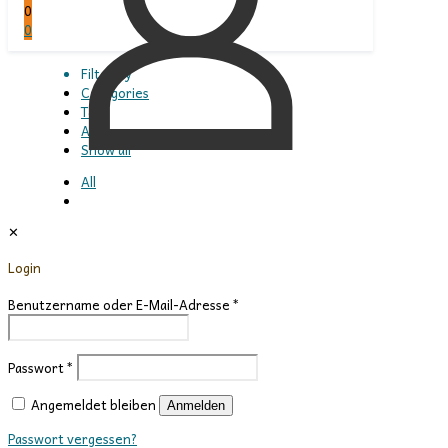
0
0
Filter by
Categories
Tags
Authors
Show all
All
✕
All
Login
All
Fuexin
Benutzername oder E-Mail-Adresse
*
There are no posts on the list.
Passwort
*
In Verbindung bleiben – Verlagsgeflüster abonnieren!
Angemeldet bleiben
Anmelden
Passwort vergessen?