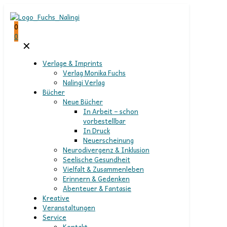
0
0
✕
Verlage & Imprints
Verlag Monika Fuchs
Nalingi Verlag
Bücher
Neue Bücher
In Arbeit – schon
vorbestellbar
In Druck
Neuerscheinung
Neurodivergenz & Inklusion
Seelische Gesundheit
Vielfalt & Zusammenleben
Erinnern & Gedenken
Abenteuer & Fantasie
Kreative
Veranstaltungen
Service
Kontakt