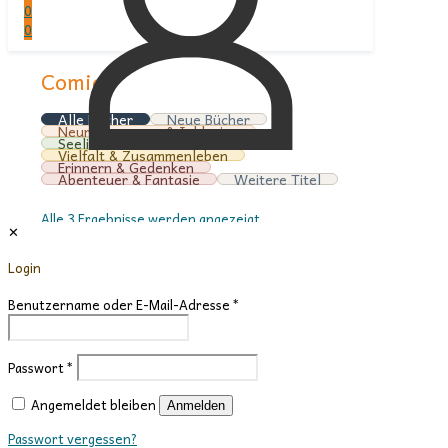
0
0
Comic
Alle Bücher
Neue Bücher
Neurodivergenz & Inklusion
Seelische Gesundheit
Vielfalt & Zusammenleben
Erinnern & Gedenken
Abenteuer & Fantasie
Weitere Titel
Nach
Alle 3 Ergebnisse werden angezeigt
✕
Aktualität
Anzeigen:
sortiert
Login
6
12
Benutzername oder E-Mail-Adresse
*
24
36
Passwort
*
Angemeldet bleiben
Anmelden
Passwort vergessen?