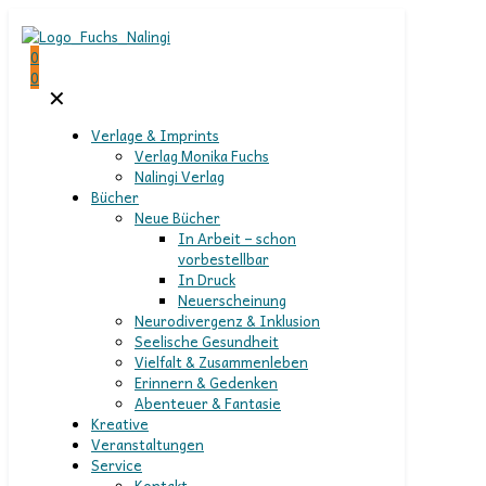
0
0
✕
Verlage & Imprints
Verlag Monika Fuchs
Nalingi Verlag
Bücher
Neue Bücher
In Arbeit – schon
vorbestellbar
In Druck
Neuerscheinung
Neurodivergenz & Inklusion
Seelische Gesundheit
Vielfalt & Zusammenleben
Erinnern & Gedenken
Abenteuer & Fantasie
Kreative
Veranstaltungen
Service
Kontakt