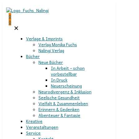
0
0
✕
Verlage & Imprints
Verlag Monika Fuchs
Nalingi Verlag
Bücher
Neue Bücher
In Arbeit – schon
vorbestellbar
In Druck
Neuerscheinung
Neurodivergenz & Inklusion
Seelische Gesundheit
Vielfalt & Zusammenleben
Erinnern & Gedenken
Abenteuer & Fantasie
Kreative
Veranstaltungen
Service
Kontakt