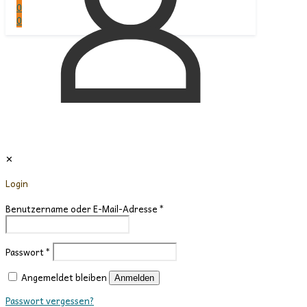
Büch
0
erleb
0
✕
Login
Benutzername oder E-Mail-Adresse
*
Passwort
*
Angemeldet bleiben
Anmelden
Passwort vergessen?